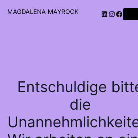
MAGDALENA MAYROCK
LinkedIn
Instagr
Faceb
Anme
Entschuldige bitt
die
Unannehmlichkeite