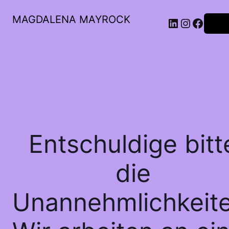
MAGDALENA MAYROCK
LinkedIn
Instagr
Faceb
Anme
Entschuldige bitt
die
Unannehmlichkeite