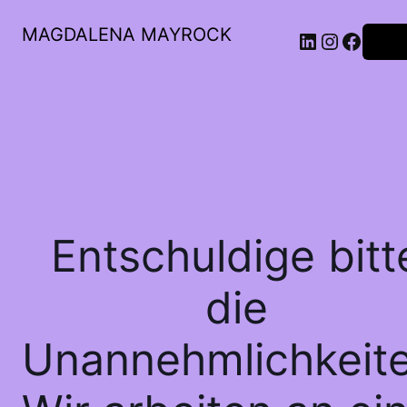
MAGDALENA MAYROCK
LinkedIn
Instagr
Faceb
Anme
Entschuldige bitt
die
Unannehmlichkeite