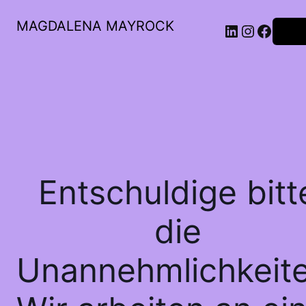
MAGDALENA MAYROCK
LinkedIn
Instagr
Faceb
Anme
Entschuldige bitt
die
Unannehmlichkeite