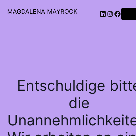
MAGDALENA MAYROCK
LinkedIn
Instagr
Faceb
Anme
Entschuldige bitt
die
Unannehmlichkeite